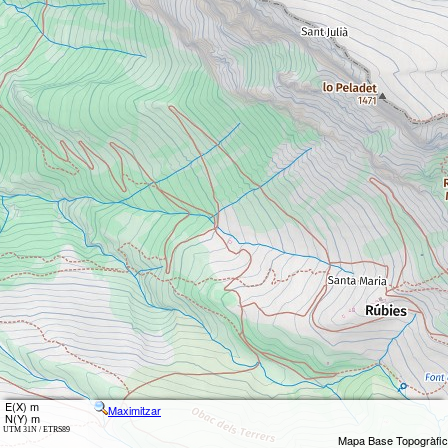
E(X) m
Maximitzar
N(Y) m
UTM 31N / ETRS89
Mapa Base Topogràfic