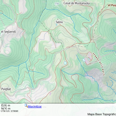
E(X) m
Maximitzar
N(Y) m
UTM 31N / ETRS89
Mapa Base Topogràfic